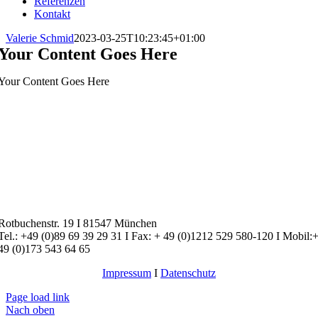
Referenzen
Kontakt
Valerie Schmid
2023-03-25T10:23:45+01:00
Your Content Goes Here
Your Content Goes Here
Rotbuchenstr. 19 I 81547 München
Tel.: +49 (0)89 69 39 29 31 I Fax: + 49 (0)1212 529 580-120 I Mobil:
49 (0)173 543 64 65
Impressum
I
Datenschutz
Page load link
Nach oben