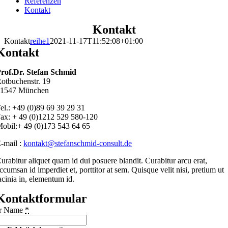
Referenzen
Kontakt
Kontakt
Kontakt
reihe1
2021-11-17T11:52:08+01:00
Kontakt
rof.Dr. Stefan Schmid
otbuchenstr. 19
81547 München
el.: +49 (0)89 69 39 29 31
ax: + 49 (0)1212 529 580-120
obil:+ 49 (0)173 543 64 65
-mail :
kontakt@stefanschmid-consult.de
urabitur aliquet quam id dui posuere blandit. Curabitur arcu erat,
ccumsan id imperdiet et, porttitor at sem. Quisque velit nisi, pretium ut
acinia in, elementum id.
Kontaktformular
hr Name
*